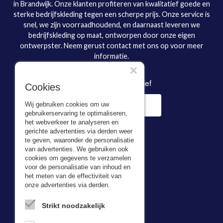
in Brandwijk. Onze klanten profiteren van kwalitatief goede en
sterke bedrijfskleding tegen een scherpe prijs. Onze service is
snel, we zijn voorraadhoudend, en daarnaast leveren we
bedrijfskleding op maat, ontworpen door onze eigen
ontwerpster. Neem gerust contact met ons op voor meer
informatie.
×
Inschrijven nieuwsbrief
Cookies
Wij gebruiken cookies om uw
gebruikerservaring te optimaliseren,
het webverkeer te analyseren en
gerichte advertenties via derden weer
te geven, waaronder de personalisatie
van advertenties. We gebruiken ook
cookies om gegevens te verzamelen
voor de personalisatie van inhoud en
Adresgegevens
het meten van de effectiviteit van
onze advertenties via derden.
Bevazet BV
Kerkweg 5,
Strikt noodzakelijk
2974 LH Brandwijk