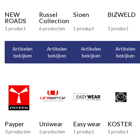
NEW
Russel
Sioen
BIZWELD
ROADS
Collection
1 product
6 producten
1 product
1 product
Artikelen
Artikelen
Artikelen
Artikelen
bekijken
bekijken
bekijken
bekijken
Payper
Uniwear
Easy wear
KOSTER
3 producten
2 producten
1 product
1 product