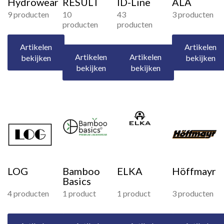
Hydrowear
RESULT
ID-Line
ALA
9 producten
10
43
3 producten
producten
producten
Artikelen
Artikelen
Artikelen
Artikelen
bekijken
bekijken
bekijken
bekijken
LOG
Bamboo
ELKA
Höffmayr
Basics
4 producten
1 product
1 product
3 producten