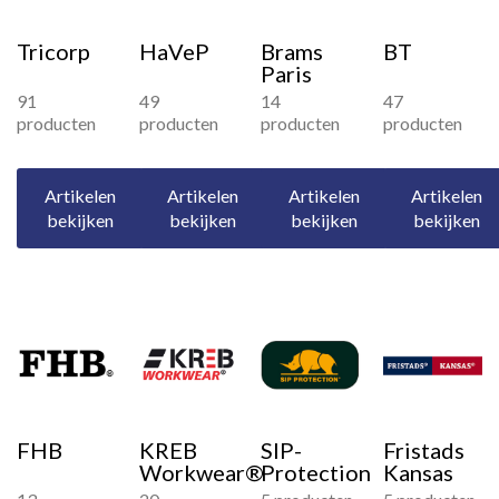
Tricorp
HaVeP
Brams
BT
Paris
91
49
14
47
producten
producten
producten
producten
Artikelen
Artikelen
Artikelen
Artikelen
bekijken
bekijken
bekijken
bekijken
FHB
KREB
SIP-
Fristads
Workwear®
Protection
Kansas