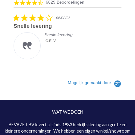
Reviews
4.5
6629 Beoordelingen
carousel
star
rating
4.0
06/08/26
star
Snelle levering
rating
Snelle levering
C.E. V.
Mogelijk gemaakt door
WAT WE DOEN
BEVAZET BV levert al sinds 1983 bedrijfskleding aan grote en
kleinere ondernemingen. We hebben een eigen winkel/showroom