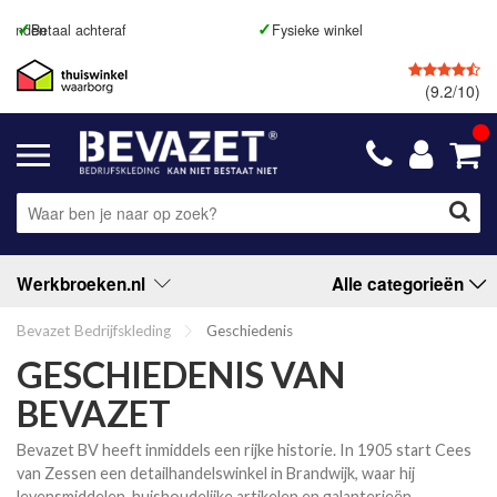
GRATIS
retourneren
GRATIS
verzenden va. € 99,
(9.2/10)
Werkbroeken.nl
Alle categorieën
Bevazet Bedrijfskleding
Geschiedenis
GESCHIEDENIS VAN
BEVAZET
Bevazet BV heeft inmiddels een rijke historie. In 1905 start Cees
van Zessen een detailhandelswinkel in Brandwijk, waar hij
levensmiddelen, huishoudelijke artikelen en galanterieën