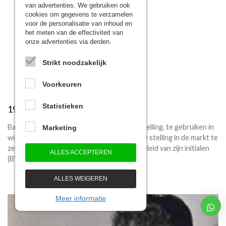
van advertenties. We gebruiken ook
cookies om gegevens te verzamelen
voor de personalisatie van inhoud en
het meten van de effectiviteit van
onze advertenties via derden.
Strikt noodzakelijk
Voorkeuren
Statistieken
1963
Bastiaan van Zessen ontwerpt een eigen stelling, te gebruiken in
Marketing
winkels om artikelen te presenteren. Om de stelling in de markt te
zetten gebruikt hij de naam ‘BEVAZET’, afgeleid van zijn initialen
ALLES ACCEPTEREN
(BVZ).
ALLES WEIGEREN
Meer informatie