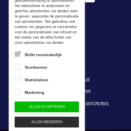
gebruikerservaring te optimaliseren,
het webverkeer te analyseren en
gerichte advertenties via derden weer
te geven, waaronder de personalisatie
van advertenties. We gebruiken ook
cookies om gegevens te verzamelen
voor de personalisatie van inhoud en
Adresgegevens
het meten van de effectiviteit van
onze advertenties via derden.
Bevazet BV
Kerkweg 5,
Strikt noodzakelijk
2974 LH Brandwijk
Tel:
0184-64 29 74
Voorkeuren
Fax: 0184-641888
E-mail:
info@bevazet.nl
Statistieken
KvK-nummer: 23048769
Marketing
Btw-identificatienummer: NL823470787B01
ALLES ACCEPTEREN
ALLES WEIGEREN