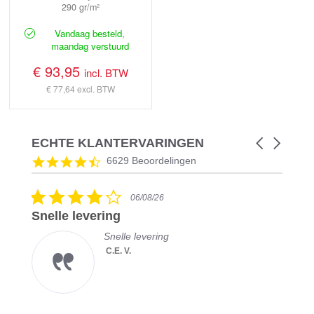
290 gr/m²
Vandaag besteld,
maandag verstuurd
€ 93,95
incl. BTW
€ 77,64
excl. BTW
ECHTE KLANTERVARINGEN
Carousel
arrows
Reviews
4.5
6629 Beoordelingen
carousel
star
rating
4.0
06/08/26
star
Snelle levering
rating
Snelle levering
C.E. V.