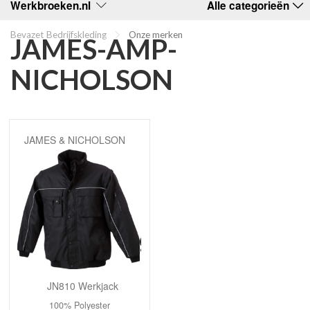
Werkbroeken.nl
Alle categorieën
Bevazet Bedrijfskleding
Onze merken
JAMES-AMP-
NICHOLSON
JAMES & NICHOLSON
JN810 Werkjack
100% Polyester