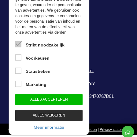
te geven, waaronder de personalisatie
van advertenties. We gebruiken ook
cookies om gegevens te verzamelen
voor de personalisatie van inhoud en
Adresgegevens
het meten van de effectiviteit van
onze advertenties via derden.
Bevazet BV
Kerkweg 5,
Strikt noodzakelijk
2974 LH Brandwijk
Tel:
0184-64 29 74
Voorkeuren
Fax: 0184-641888
E-mail:
info@bevazet.nl
Statistieken
KvK-nummer: 23048769
Marketing
Btw-identificatienummer: NL823470787B01
ALLES ACCEPTEREN
ALLES WEIGEREN
Meer informatie
© 1983 - 2026 - Bevazet B.V.
Algemene voorwaarden
|
Privacy statement