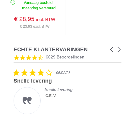
Vandaag besteld,
maandag verstuurd
€ 28,95
incl. BTW
€ 23,93
excl. BTW
ECHTE KLANTERVARINGEN
Carousel
arrows
Reviews
4.5
6629 Beoordelingen
carousel
star
rating
4.0
06/08/26
star
Snelle levering
rating
Snelle levering
C.E. V.