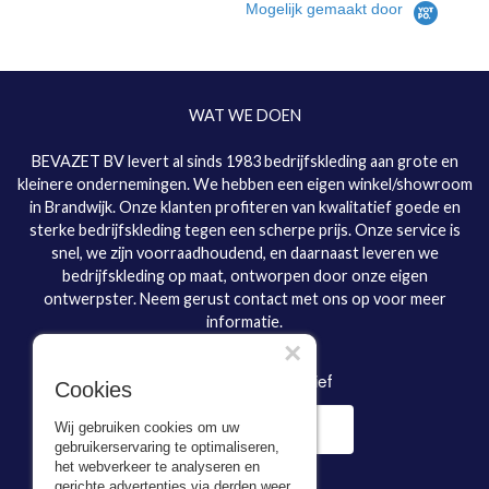
Mogelijk gemaakt door
WAT WE DOEN
BEVAZET BV levert al sinds 1983 bedrijfskleding aan grote en
kleinere ondernemingen. We hebben een eigen winkel/showroom
in Brandwijk. Onze klanten profiteren van kwalitatief goede en
sterke bedrijfskleding tegen een scherpe prijs. Onze service is
snel, we zijn voorraadhoudend, en daarnaast leveren we
bedrijfskleding op maat, ontworpen door onze eigen
ontwerpster. Neem gerust contact met ons op voor meer
informatie.
×
Inschrijven nieuwsbrief
Cookies
Wij gebruiken cookies om uw
gebruikerservaring te optimaliseren,
het webverkeer te analyseren en
gerichte advertenties via derden weer