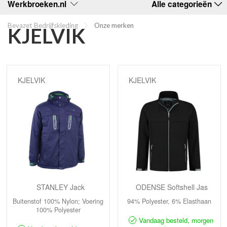
Werkbroeken.nl
Alle categorieën
Bevazet Bedrijfskleding
Onze merken
KJELVIK
KJELVIK
KJELVIK
STANLEY Jack
ODENSE Softshell Jas
Buitenstof 100% Nylon; Voering
94% Polyester, 6% Elasthaan
100% Polyester
Vandaag besteld, morgen