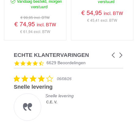
Vandaag besteld, morgen
verstuurd
verstuurd
€ 54,95
incl. BTW
€ 99,95
incl. BTW
€ 45,41
excl. BTW
€ 74,95
incl. BTW
€ 61,94
excl. BTW
ECHTE KLANTERVARINGEN
Carousel
arrows
Reviews
4.5
6629 Beoordelingen
carousel
star
rating
4.0
06/08/26
star
Snelle levering
rating
Snelle levering
C.E. V.