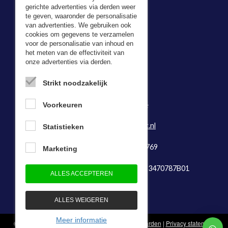
gerichte advertenties via derden weer
te geven, waaronder de personalisatie
van advertenties. We gebruiken ook
cookies om gegevens te verzamelen
voor de personalisatie van inhoud en
Adresgegevens
het meten van de effectiviteit van
onze advertenties via derden.
Bevazet BV
Kerkweg 5,
Strikt noodzakelijk
2974 LH Brandwijk
Tel:
0184-64 29 74
Voorkeuren
Fax: 0184-641888
E-mail:
info@bevazet.nl
Statistieken
KvK-nummer: 23048769
Marketing
Btw-identificatienummer: NL823470787B01
ALLES ACCEPTEREN
ALLES WEIGEREN
Meer informatie
© 1983 - 2026 - Bevazet B.V.
Algemene voorwaarden
|
Privacy statement