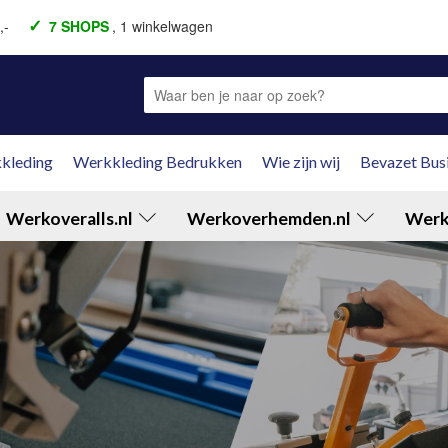
,-
7 SHOPS
, 1 winkelwagen
aal achteraf
Fysieke winkel
Fysieke winkel
kleding
Werkkleding Bedrukken
Wie zijn wij
Bevazet Bus
Werkoveralls.nl
Werkoverhemden.nl
Werk