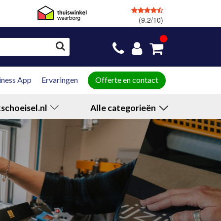
(9.2/10)
GRATIS
retourneren
iness App
Ervaringen
Offerte en contact
schoeisel.nl
Alle categorieën