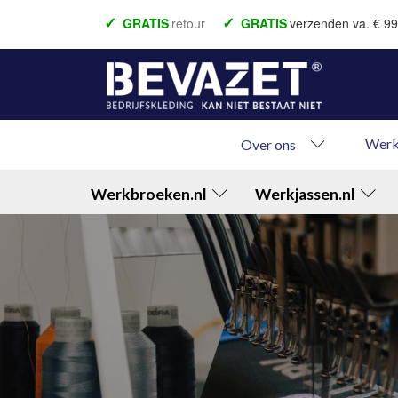
GRATIS
retour
GRATIS
verzenden va. € 99
Voor 22.00 besteld = vandaag verzonden
Bet
Betaal achteraf
Werk
Over ons
Werkbroeken.nl
Werkjassen.nl