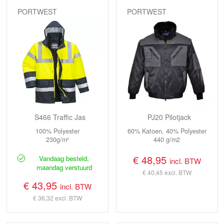
PORTWEST
PORTWEST
S466 Traffic Jas
PJ20 Pilotjack
100% Polyester
60% Katoen, 40% Polyester
230g/m²
440 g/m2
€ 48,95
Vandaag besteld,
incl. BTW
maandag verstuurd
€ 40,45
excl. BTW
€ 43,95
incl. BTW
€ 36,32
excl. BTW