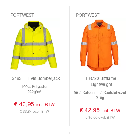
PORTWEST
PORTWEST
S463 - Hi-Vis Bomberjack
FR720 Bizflame
Lightweight
100% Polyester
230g/m²
99% Katoen, 1% Koolstofvezel
210g
€ 40,95
incl. BTW
€ 42,95
incl. BTW
€ 33,84
excl. BTW
€ 35,50
excl. BTW