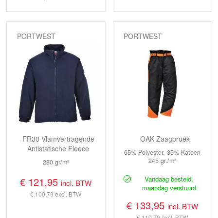
PORTWEST
PORTWEST
FR30 Vlamvertragende
OAK Zaagbroek
Antistatische Fleece
65% Polyester, 35% Katoen
245 gr./m²
280 gr/m²
Vandaag besteld,
€ 121,95
incl. BTW
maandag verstuurd
€ 100,79
excl. BTW
€ 133,95
incl. BTW
€ 110,70
excl. BTW