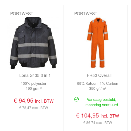
PORTWEST
PORTWEST
Lona S435 3 in 1
FR50 Overall
100% polyester
99% Katoen, 1% Carbon
190 gr/m²
350 gr./m²
€ 94,95
Vandaag besteld,
incl. BTW
maandag verstuurd
€ 78,47
excl. BTW
€ 104,95
incl. BTW
€ 86,74
excl. BTW