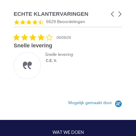
ECHTE KLANTERVARINGEN
Carousel
arrows
Reviews
4.5
6629 Beoordelingen
carousel
star
rating
4.0
06/08/26
star
Snelle levering
T
rating
Snelle levering
C.E. V.
KRB
Jen
| H
met
Mogelijk gemaakt door
WAT WE DOEN