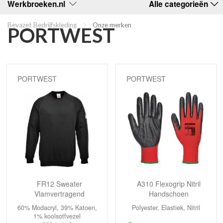
Werkbroeken.nl
Alle categorieën
Bevazet Bedrijfskleding
Onze merken
PORTWEST
PORTWEST
PORTWEST
FR12 Sweater
A310 Flexogrip Nitril
Vlamvertragend
Handschoen
60% Modacryl, 39% Katoen,
Polyester, Elastiek, Nitril
1% koolsotfvezel