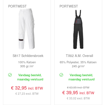
PORTWEST
PORTWEST
S817 Schildersbroek
TX62 A.M. Overall
100% Katoen
65% Polyester, 35% Katoen
305 gr./m²
245 gr/m²
Vandaag besteld,
Vandaag besteld,
maandag verstuurd
maandag verstuurd
€ 32,95
€ 63,95
incl. BTW
incl. BTW
€ 39,95
incl. BTW
€ 27,23
excl. BTW
€ 33,02
excl. BTW