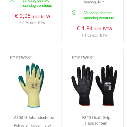
Vandaag besteld,
Voering, Nitril
maandag verstuurd
Vandaag besteld,
€ 0,95
incl. BTW
maandag verstuurd
€ 0,79
excl. BTW
€ 1,84
incl. BTW
€ 1,52
excl. BTW
PORTWEST
PORTWEST
A100 Griphandschoen
A320 Dexti-Grip
Handschoen
Polyester, katoen, latex