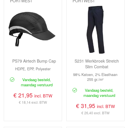
PORTWEST
PORTWEST
PS79 Airtech Bump Cap
S231 Werkbroek Stretch
Slim Combat
HDPE, EPP, Polyester
98% Katoen, 2% Elasthaan
Vandaag besteld,
255 gr./m²
maandag verstuurd
Vandaag besteld,
€ 21,95
incl. BTW
maandag verstuurd
€ 18,14
excl. BTW
€ 31,95
incl. BTW
€ 26,40
excl. BTW