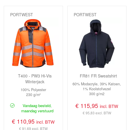
PORTWEST
PORTWEST
T400 - PW3 Hi-Vis
FR81 FR Sweatshirt
Winterjack
60% Modacryle, 39% Katoen,
1% Koolstofvezel
100% Polyester
300 g/m2
230 g/m²
€ 115,95
Vandaag besteld,
incl. BTW
maandag verstuurd
€ 95,83
excl. BTW
€ 110,95
incl. BTW
€ 91,69
excl. BTW