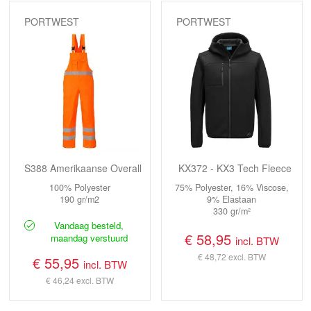
PORTWEST
PORTWEST
S388 Amerikaanse Overall
KX372 - KX3 Tech Fleece
100% Polyester
75% Polyester, 16% Viscose,
190 gr/m2
9% Elastaan
330 gr/m²
Vandaag besteld,
€ 58,95
maandag verstuurd
incl. BTW
€ 48,72
excl. BTW
€ 55,95
incl. BTW
€ 46,24
excl. BTW