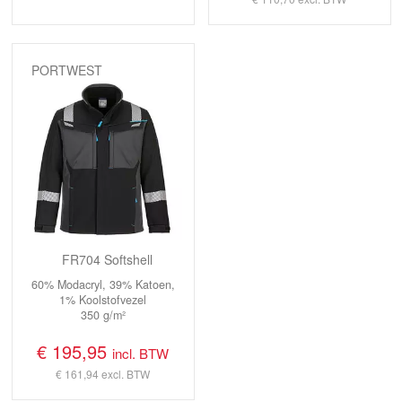
PORTWEST
FR704 Softshell
60% Modacryl, 39% Katoen,
1% Koolstofvezel
350 g/m²
€ 195,95
incl. BTW
€ 161,94
excl. BTW