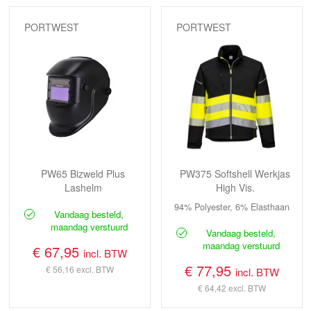
PORTWEST
PORTWEST
PW65 Bizweld Plus
PW375 Softshell Werkjas
Lashelm
High Vis.
94% Polyester, 6% Elasthaan
Vandaag besteld,
maandag verstuurd
Vandaag besteld,
maandag verstuurd
€ 67,95
incl. BTW
€ 77,95
€ 56,16
excl. BTW
incl. BTW
€ 64,42
excl. BTW