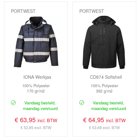
PORTWEST
PORTWEST
IONA Werkjas
CD874 Softshell
100% Polyester
100% Polyester
170 gr/m2
392 g/m2
Vandaag besteld,
Vandaag besteld,
maandag verstuurd
maandag verstuurd
€ 63,95
€ 64,95
incl. BTW
incl. BTW
€ 52,85
excl. BTW
€ 53,68
excl. BTW