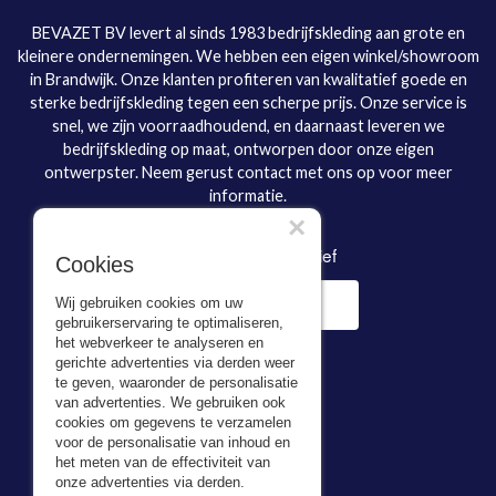
BEVAZET BV levert al sinds 1983 bedrijfskleding aan grote en
kleinere ondernemingen. We hebben een eigen winkel/showroom
in Brandwijk. Onze klanten profiteren van kwalitatief goede en
sterke bedrijfskleding tegen een scherpe prijs. Onze service is
snel, we zijn voorraadhoudend, en daarnaast leveren we
bedrijfskleding op maat, ontworpen door onze eigen
ontwerpster. Neem gerust contact met ons op voor meer
informatie.
×
Inschrijven nieuwsbrief
Cookies
Wij gebruiken cookies om uw
gebruikerservaring te optimaliseren,
het webverkeer te analyseren en
gerichte advertenties via derden weer
te geven, waaronder de personalisatie
van advertenties. We gebruiken ook
cookies om gegevens te verzamelen
voor de personalisatie van inhoud en
Adresgegevens
het meten van de effectiviteit van
onze advertenties via derden.