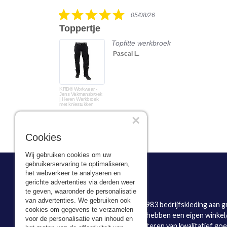
carousel
5.0
05/08/26
star
Toppertje
rating
rote
Topfitte werkbroek
snel
Pascal L.
KRB® Workwear -
Jens Vakmansbroek
| Heren Werkbroek
met kniestukken
×
Cookies
Wij gebruiken cookies om uw
gebruikerservaring te optimaliseren,
het webverkeer te analyseren en
gerichte advertenties via derden weer
WAT WE DOEN
te geven, waaronder de personalisatie
van advertenties. We gebruiken ook
BEVAZET BV levert al sinds 1983 bedrijfskleding aan g
cookies om gegevens te verzamelen
kleinere ondernemingen. We hebben een eigen winke
voor de personalisatie van inhoud en
Brandwijk. Onze klanten profiteren van kwalitatief go