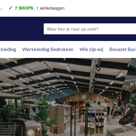
,-
7 SHOPS
, 1 winkelwagen
aal achteraf
Fysieke winkel
Fysieke winkel
kleding
Werkkleding Bedrukken
Wie zijn wij
Bevazet Bus