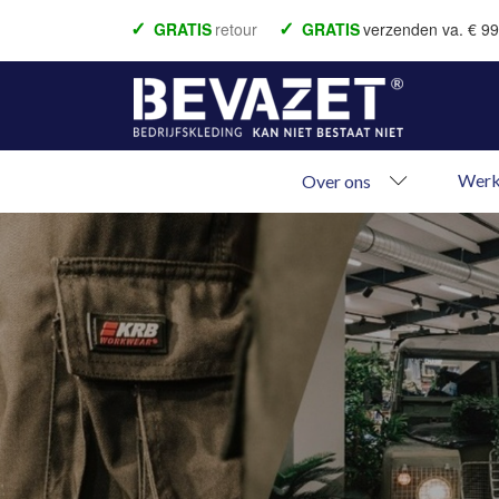
GRATIS
retour
GRATIS
verzenden va. € 99
Voor 22.00 besteld = vandaag verzonden
Bet
Betaal achteraf
Werk
Over ons