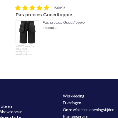
5.0
05/08/26
star
Pas precies Goeedtoppie
rating
Pas precies Goeedtoppie
Pascal L.
KRB Workear® -
Toby Korte
Werkbroek |
Werkbroek met
spijkerzakken
Werkkleding
Ervaringen
rote en
Onze winkel en openingstijden
l/showroom in
Klantenservice
ede en sterke