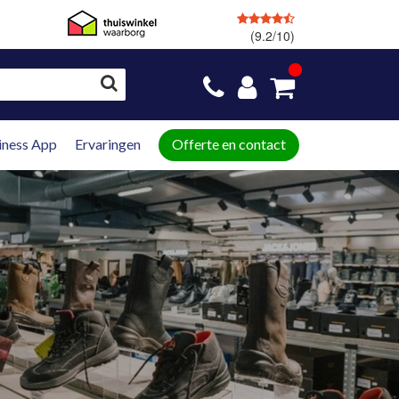
(9.2/10)
GRATIS
retourneren
iness App
Ervaringen
Offerte en contact