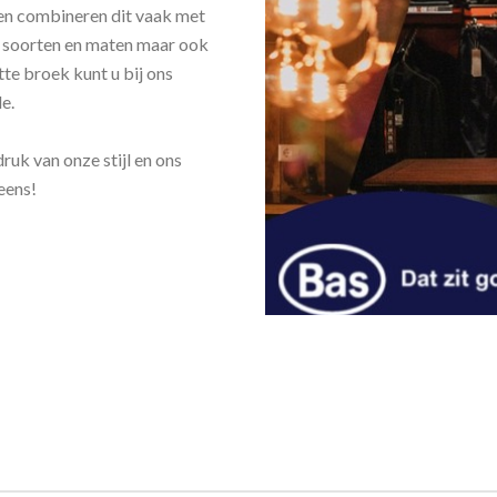
ken combineren dit vaak met
e soorten en maten maar ook
te broek kunt u bij ons
e.
uk van onze stijl en ons
eens!