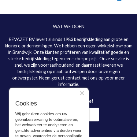
WAT WE DOEN
BEVAZET BV levert al sinds 1983 bedrijfskleding aan grote en
kleinere ondernemingen. We hebben een eigen winkel/showroom
in Brandwijk. Onze klanten profiteren van kwalitatief goede en
sterke bedrijfskleding tegen een scherpe prijs. Onze service is
snel, we zijn voorraadhoudend, en daarnaast leveren we
bedrijfskleding op maat, ontworpen door onze eigen
ontwerpster. Neem gerust contact met ons op voor meer
informatie.
×
Inschrijven nieuwsbrief
Cookies
Wij gebruiken cookies om uw
gebruikerservaring te optimaliseren,
het webverkeer te analyseren en
gerichte advertenties via derden weer
te geven, waaronder de personalisatie