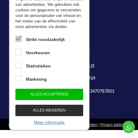
van advertenties. We gebruiken ook
cookies om gegevens te verzamelen
voor de personalisatie van inhoud en
Adresgegevens
het meten van de effectiviteit van
onze advertenties via derden.
Bevazet BV
Kerkweg 5,
Strikt noodzakelijk
2974 LH Brandwijk
Tel:
0184-64 29 74
Voorkeuren
Fax: 0184-641888
E-mail:
info@bevazet.nl
Statistieken
KvK-nummer: 23048769
Marketing
Btw-identificatienummer: NL823470787B01
ALLES ACCEPTEREN
ALLES WEIGEREN
Meer informatie
© 1983 - 2026 - Bevazet B.V.
Algemene voorwaarden
|
Privacy statement