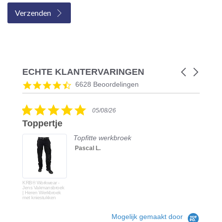
Verzenden
ECHTE KLANTERVARINGEN
Carousel
arrows
Reviews
4.5
6628 Beoordelingen
carousel
star
rating
5.0
05/08/26
star
Toppertje
rating
Topfitte werkbroek
Pascal L.
KRB® Workwear -
Jens Vakmansbroek
| Heren Werkbroek
met kniestukken
Mogelijk gemaakt door