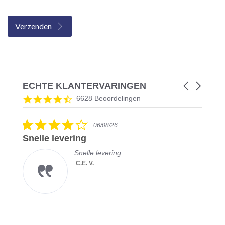
Verzenden
ECHTE KLANTERVARINGEN
Carousel
arrows
Reviews
4.5
6628 Beoordelingen
carousel
star
rating
4.0
06/08/26
star
Snelle levering
rating
Snelle levering
C.E. V.