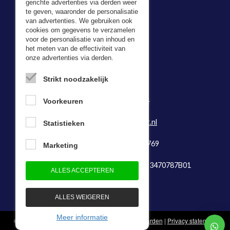
gerichte advertenties via derden weer
te geven, waaronder de personalisatie
van advertenties. We gebruiken ook
cookies om gegevens te verzamelen
voor de personalisatie van inhoud en
Adresgegevens
het meten van de effectiviteit van
onze advertenties via derden.
Bevazet BV
Kerkweg 5,
Strikt noodzakelijk
2974 LH Brandwijk
Tel:
0184-64 29 74
Voorkeuren
Fax: 0184-641888
E-mail:
info@bevazet.nl
Statistieken
KvK-nummer: 23048769
Marketing
Btw-identificatienummer: NL823470787B01
ALLES ACCEPTEREN
ALLES WEIGEREN
Meer informatie
© 1983 - 2026 - Bevazet B.V.
Algemene voorwaarden
|
Privacy statement