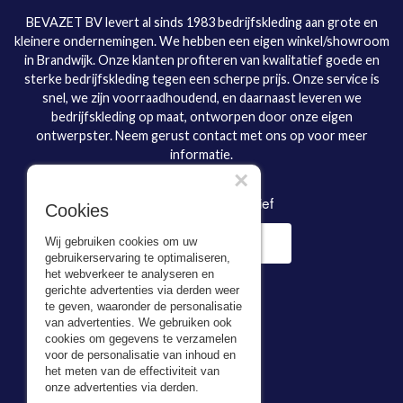
BEVAZET BV levert al sinds 1983 bedrijfskleding aan grote en
kleinere ondernemingen. We hebben een eigen winkel/showroom
in Brandwijk. Onze klanten profiteren van kwalitatief goede en
sterke bedrijfskleding tegen een scherpe prijs. Onze service is
snel, we zijn voorraadhoudend, en daarnaast leveren we
bedrijfskleding op maat, ontworpen door onze eigen
ontwerpster. Neem gerust contact met ons op voor meer
informatie.
×
Inschrijven nieuwsbrief
Cookies
Wij gebruiken cookies om uw
gebruikerservaring te optimaliseren,
het webverkeer te analyseren en
gerichte advertenties via derden weer
te geven, waaronder de personalisatie
van advertenties. We gebruiken ook
cookies om gegevens te verzamelen
voor de personalisatie van inhoud en
Adresgegevens
het meten van de effectiviteit van
onze advertenties via derden.