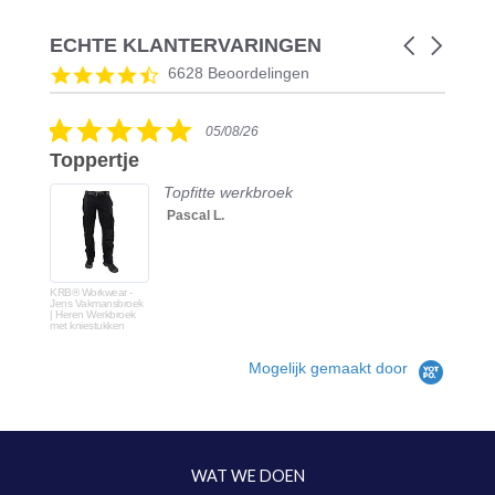
ECHTE KLANTERVARINGEN
Carousel
arrows
Reviews
4.5
6628 Beoordelingen
carousel
star
rating
5.0
05/08/26
star
Toppertje
rating
Topfitte werkbroek
Pascal L.
KRB® Workwear -
Jens Vakmansbroek
| Heren Werkbroek
met kniestukken
Mogelijk gemaakt door
WAT WE DOEN