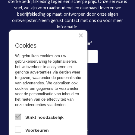
sterke bedrijfskleding tegen een scherpe prijs. Onze service is
snel, we zijn voorraadhoudend, en daarnaast leveren we
bedrijfskleding op maat, ontworpen door onze eigen
ontwerpster. Neem gerust contact met ons op voor meer
informatie.
×
Inschrijven nieuwsbrief
Cookies
Wij gebruiken cookies om uw
gebruikerservaring te optimaliseren,
het webverkeer te analyseren en
gerichte advertenties via derden weer
te geven, waaronder de personalisatie
van advertenties. We gebruiken ook
cookies om gegevens te verzamelen
voor de personalisatie van inhoud en
Adresgegevens
het meten van de effectiviteit van
onze advertenties via derden.
Bevazet BV
Kerkweg 5,
Strikt noodzakelijk
2974 LH Brandwijk
Tel:
0184-64 29 74
Voorkeuren