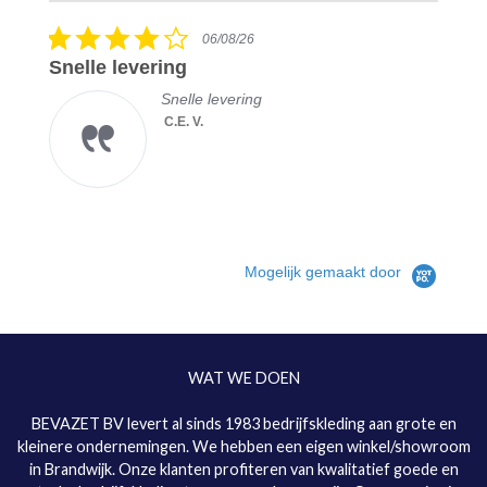
rating
5.0
05/08/26
star
Toppertje
rating
Topfitte werkbroek
Pascal L.
KRB® Workwear -
Jens Vakmansbroek
| Heren Werkbroek
met kniestukken
Mogelijk gemaakt door
WAT WE DOEN
BEVAZET BV levert al sinds 1983 bedrijfskleding aan grote en
kleinere ondernemingen. We hebben een eigen winkel/showroom
in Brandwijk. Onze klanten profiteren van kwalitatief goede en