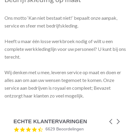
Ons motto ‘Kan niet bestaat niet!’ bepaalt onze aanpak,
service en sfeer met bedrijfskleding.
Heeft u maar één losse werkbroek nodig of wilt u een
complete werkkledinglijn voor uw personeel? U kunt bij ons
terecht.
Wij denken met u mee, leveren service op maat en doen er
alles aan om aan uw wensen tegemoet te komen. Onze
service aan bedrijven is royaal en compleet; Bevazet
ontzorgt haar klanten zo veel mogelijk.
ECHTE KLANTERVARINGEN
Carousel
arrows
Reviews
4.5
6629 Beoordelingen
carousel
star