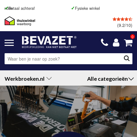
Fysieke winkel
GRATIS
retourneren
(9.2/10)
0
Werkbroeken.nl
Alle categorieën