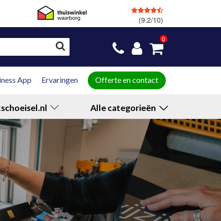
(9.2/10)
GRATIS
retourneren
0
iness App
Ervaringen
Offerte en contact
schoeisel.nl
Alle categorieën