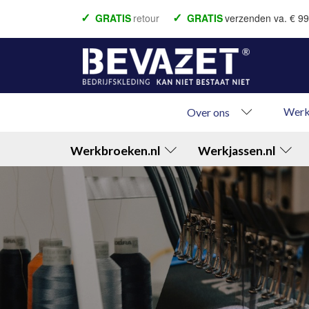
GRATIS
retour
GRATIS
verzenden va. € 99
Voor 22.00 besteld = vandaag verzonden
Bet
Betaal achteraf
Werk
Over ons
Werkbroeken.nl
Werkjassen.nl