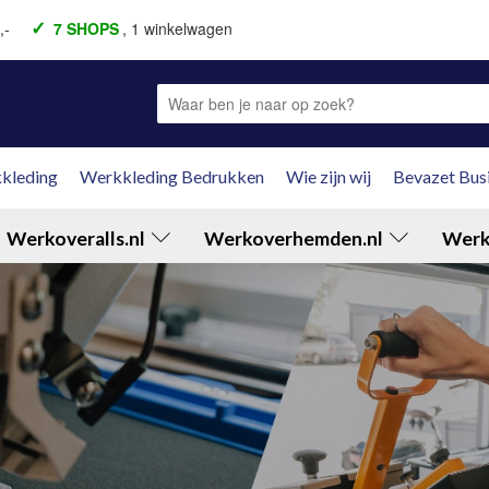
,-
7 SHOPS
, 1 winkelwagen
aal achteraf
Fysieke winkel
Fysieke winkel
kleding
Werkkleding Bedrukken
Wie zijn wij
Bevazet Bus
Werkoveralls.nl
Werkoverhemden.nl
Werk