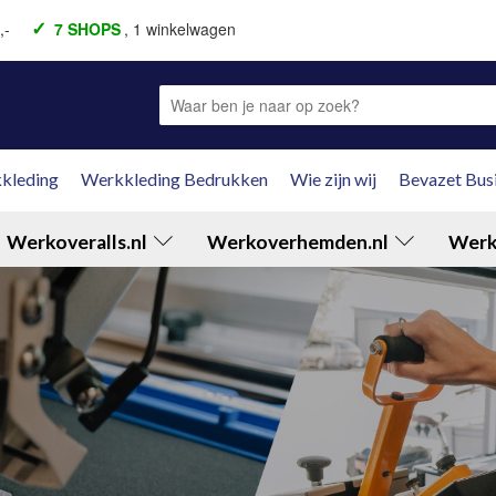
,-
7 SHOPS
, 1 winkelwagen
aal achteraf
Fysieke winkel
Fysieke winkel
kleding
Werkkleding Bedrukken
Wie zijn wij
Bevazet Bus
Werkoveralls.nl
Werkoverhemden.nl
Werk