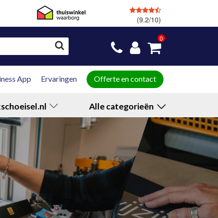
(9.2/10)
GRATIS
retourneren
0
iness App
Ervaringen
Offerte en contact
schoeisel.nl
Alle categorieën