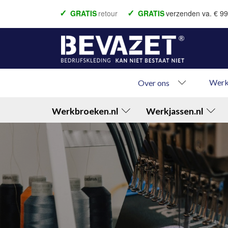
GRATIS
retour
GRATIS
verzenden va. € 99
Voor 22.00 besteld = vandaag verzonden
Bet
Betaal achteraf
Werk
Over ons
Werkbroeken.nl
Werkjassen.nl