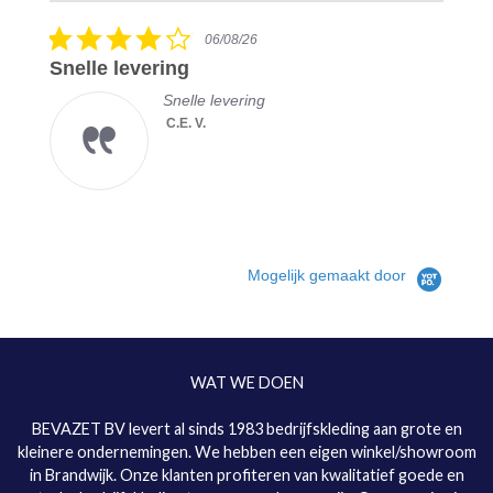
rating
5.0
05/08/26
star
Toppertje
rating
Topfitte werkbroek
Pascal L.
KRB® Workwear -
Jens Vakmansbroek
| Heren Werkbroek
met kniestukken
Mogelijk gemaakt door
WAT WE DOEN
BEVAZET BV levert al sinds 1983 bedrijfskleding aan grote en
kleinere ondernemingen. We hebben een eigen winkel/showroom
in Brandwijk. Onze klanten profiteren van kwalitatief goede en