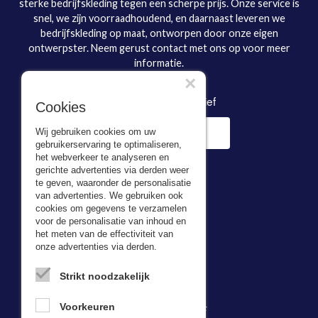
sterke bedrijfskleding tegen een scherpe prijs. Onze service is
snel, we zijn voorraadhoudend, en daarnaast leveren we
bedrijfskleding op maat, ontworpen door onze eigen
ontwerpster. Neem gerust contact met ons op voor meer
informatie.
×
Inschrijven nieuwsbrief
Cookies
Wij gebruiken cookies om uw
gebruikerservaring te optimaliseren,
het webverkeer te analyseren en
gerichte advertenties via derden weer
te geven, waaronder de personalisatie
van advertenties. We gebruiken ook
cookies om gegevens te verzamelen
voor de personalisatie van inhoud en
Adresgegevens
het meten van de effectiviteit van
onze advertenties via derden.
Bevazet BV
Kerkweg 5,
Strikt noodzakelijk
2974 LH Brandwijk
Tel:
0184-64 29 74
Voorkeuren