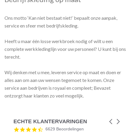
Ons motto ‘Kan niet bestaat niet!’ bepaalt onze aanpak,
service en sfeer met bedrijfskleding.
Heeft u maar één losse werkbroek nodig of wilt u een
complete werkkledinglijn voor uw personeel? U kunt bij ons
terecht.
Wij denken met u mee, leveren service op maat en doen er
alles aan om aan uw wensen tegemoet te komen. Onze
service aan bedrijven is royaal en compleet; Bevazet
ontzorgt haar klanten zo veel mogelijk.
ECHTE KLANTERVARINGEN
Carousel
arrows
Reviews
4.5
6629 Beoordelingen
carousel
star