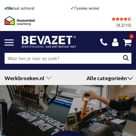
Fysieke winkel
GRATIS
retourneren
(9.2/10)
0
Werkbroeken.nl
Alle categorieën